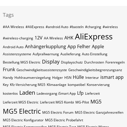
Tags
#AA Wireless
#AliExpress
#android Auto
#basteln
#charging
#wireless
AliExpress
12V
AHK
#wireless-charging
AA Wireless
Anhängerkupplung
App Felher
Apple
Android Auto
Assistenzsysteme
Aufprallwarnung
Auslieferung
Auto Einstellung
Display
Bestellung MG5 Electric
Displayschutz
Durchrosten
Forenregeln
Frunk
Geschwindigkeitsassistenzsyste
Geschwindigkeitsbegrenzungsanz
Hülle
ismart app
Handy
Hohlraumversiegelung
Holger
HSN
Interieur
Key
Kfz-Versicherung MG5
Klimaanlage
kompatibel
Konservierung
Laden
Lfp
kostenlos
Ladevorgang iSmart App
Lieferzeit
MG5
Lieferzeit MG5 Electric
Lieferzeit MG5 Kombi
MG-Pilot
MG5 Electric
MG5 Electric Forum
MG5 Electric Ganzjahresreifen
MG5 Electric Konfigurator
MG5 Electric Probefahrt
MG5 Electric Sommerreifen
MG5 Electric Test
MG5 Electric Winter