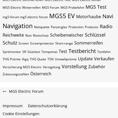
MG5 Test
MG5 Electric Winterreifen
MG5 Forum
MG5 Probefahrt
MGS5 EV
Navi
Motorhaube
mg5-forum mg5 electric forum
Navigation
Radio
Netiquette
Panzerglas
Protection
Protector
Schlüssel
Reichweite
Scheibenwischer
Rost
Rostschutz
Schutz
Sommerreifen
Screen
Screenprotector
Short-range
Testbericht
Test
Spritmonitor
SR
Stützlast
Tempomat
Testfahrt
Update
Verkaufen
THG Prämie
thgq
THG Quote
TSN
Umweltprämie
Vorstellung
Zubehör
Versicherung MG5 Electric
Versigelung
Österreich
Zulassungszahlen
MG5 Electric Forum
Impressum
Datenschutzerklärung
Cookie Einstellungen