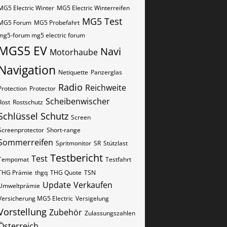
MG5 Electric Winter
MG5 Electric Winterreifen
MG5 Test
MG5 Forum
MG5 Probefahrt
mg5-forum mg5 electric forum
MGS5 EV
Navi
Motorhaube
Navigation
Netiquette
Panzerglas
Radio
Reichweite
Protection
Protector
Scheibenwischer
Rost
Rostschutz
Schlüssel
Schutz
Screen
Screenprotector
Short-range
Sommerreifen
Spritmonitor
SR
Stützlast
Testbericht
Test
Tempomat
Testfahrt
THG Prämie
thgq
THG Quote
TSN
Update
Verkaufen
Umweltprämie
Versicherung MG5 Electric
Versigelung
Vorstellung
Zubehör
Zulassungszahlen
Österreich