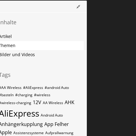
Inhalte
Artikel
Themen
Bilder und Videos
Tags
#AA Wireless
#AliExpress
#android Auto
#basteln
#charging
#wireless
12V
AHK
#wireless-charging
AA Wireless
AliExpress
Android Auto
Anhängerkupplung
App Felher
Apple
Assistenzsysteme
Aufprallwarnung