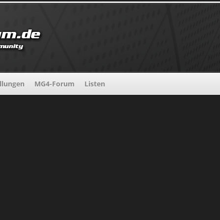
llungen
MG4-Forum
Listen