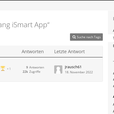
ng iSmart App“
Suche nach Tags
Antworten
Letzte Antwort
Jrausch61
9
Antworten
1
22k
Zugriffe
18. November 2022