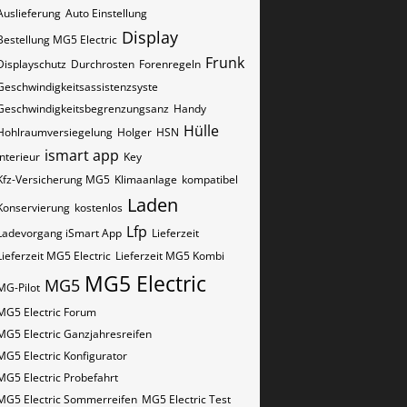
Auslieferung
Auto Einstellung
Display
Bestellung MG5 Electric
Frunk
Displayschutz
Durchrosten
Forenregeln
Geschwindigkeitsassistenzsyste
Geschwindigkeitsbegrenzungsanz
Handy
Hülle
Hohlraumversiegelung
Holger
HSN
ismart app
Interieur
Key
Kfz-Versicherung MG5
Klimaanlage
kompatibel
Laden
Konservierung
kostenlos
Lfp
Ladevorgang iSmart App
Lieferzeit
Lieferzeit MG5 Electric
Lieferzeit MG5 Kombi
MG5 Electric
MG5
MG-Pilot
MG5 Electric Forum
MG5 Electric Ganzjahresreifen
MG5 Electric Konfigurator
MG5 Electric Probefahrt
MG5 Electric Sommerreifen
MG5 Electric Test