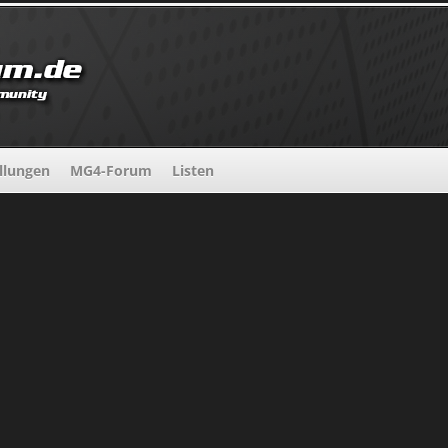
llungen
MG4-Forum
Listen