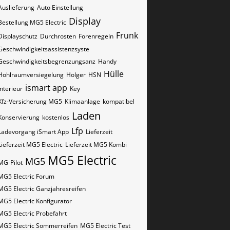
Auslieferung
Auto Einstellung
Display
Bestellung MG5 Electric
Frunk
Displayschutz
Durchrosten
Forenregeln
Geschwindigkeitsassistenzsyste
Geschwindigkeitsbegrenzungsanz
Handy
Hülle
Hohlraumversiegelung
Holger
HSN
ismart app
Interieur
Key
Kfz-Versicherung MG5
Klimaanlage
kompatibel
Laden
Konservierung
kostenlos
Lfp
Ladevorgang iSmart App
Lieferzeit
Lieferzeit MG5 Electric
Lieferzeit MG5 Kombi
MG5 Electric
MG5
MG-Pilot
MG5 Electric Forum
MG5 Electric Ganzjahresreifen
MG5 Electric Konfigurator
MG5 Electric Probefahrt
MG5 Electric Sommerreifen
MG5 Electric Test