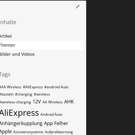
Inhalte
Artikel
Themen
Bilder und Videos
Tags
#AA Wireless
#AliExpress
#android Auto
#basteln
#charging
#wireless
12V
AHK
#wireless-charging
AA Wireless
AliExpress
Android Auto
Anhängerkupplung
App Felher
Apple
Assistenzsysteme
Aufprallwarnung