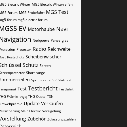
MG5 Electric Winter
MG5 Electric Winterreifen
MG5 Test
MG5 Forum
MG5 Probefahrt
mg5-forum mg5 electric forum
MGS5 EV
Navi
Motorhaube
Navigation
Netiquette
Panzerglas
Radio
Reichweite
Protection
Protector
Scheibenwischer
Rost
Rostschutz
Schlüssel
Schutz
Screen
Screenprotector
Short-range
Sommerreifen
Spritmonitor
SR
Stützlast
Testbericht
Test
Tempomat
Testfahrt
THG Prämie
thgq
THG Quote
TSN
Update
Verkaufen
Umweltprämie
Versicherung MG5 Electric
Versigelung
Vorstellung
Zubehör
Zulassungszahlen
Österreich