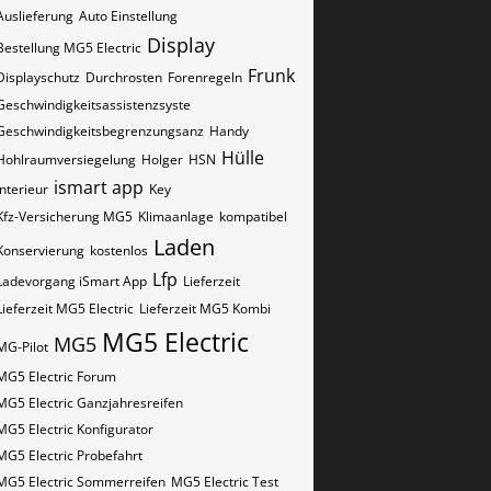
Auslieferung
Auto Einstellung
Display
Bestellung MG5 Electric
Frunk
Displayschutz
Durchrosten
Forenregeln
Geschwindigkeitsassistenzsyste
Geschwindigkeitsbegrenzungsanz
Handy
Hülle
Hohlraumversiegelung
Holger
HSN
ismart app
Interieur
Key
Kfz-Versicherung MG5
Klimaanlage
kompatibel
Laden
Konservierung
kostenlos
Lfp
Ladevorgang iSmart App
Lieferzeit
Lieferzeit MG5 Electric
Lieferzeit MG5 Kombi
MG5 Electric
MG5
MG-Pilot
MG5 Electric Forum
MG5 Electric Ganzjahresreifen
MG5 Electric Konfigurator
MG5 Electric Probefahrt
MG5 Electric Sommerreifen
MG5 Electric Test