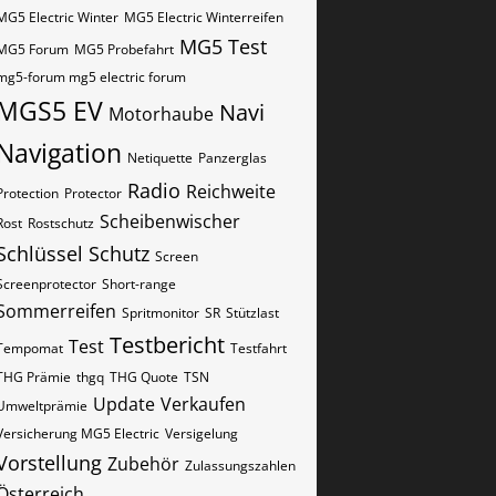
MG5 Electric Winter
MG5 Electric Winterreifen
MG5 Test
MG5 Forum
MG5 Probefahrt
mg5-forum mg5 electric forum
MGS5 EV
Navi
Motorhaube
Navigation
Netiquette
Panzerglas
Radio
Reichweite
Protection
Protector
Scheibenwischer
Rost
Rostschutz
Schlüssel
Schutz
Screen
Screenprotector
Short-range
Sommerreifen
Spritmonitor
SR
Stützlast
Testbericht
Test
Tempomat
Testfahrt
THG Prämie
thgq
THG Quote
TSN
Update
Verkaufen
Umweltprämie
Versicherung MG5 Electric
Versigelung
Vorstellung
Zubehör
Zulassungszahlen
Österreich