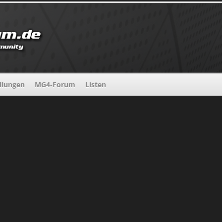
llungen
MG4-Forum
Listen