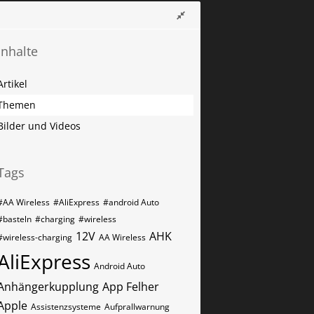
Inhalte
Artikel
Themen
Bilder und Videos
Tags
#AA Wireless
#AliExpress
#android Auto
#basteln
#charging
#wireless
12V
AHK
#wireless-charging
AA Wireless
AliExpress
Android Auto
Anhängerkupplung
App Felher
Apple
Assistenzsysteme
Aufprallwarnung