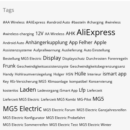
Tags
#AA Wireless
#AliExpress
#android Auto
#basteln
#charging
#wireless
AliExpress
12V
AHK
#wireless-charging
AA Wireless
Anhängerkupplung
App Felher
Apple
Android Auto
Assistenzsysteme
Aufprallwarnung
Auslieferung
Auto Einstellung
Display
Bestellung MG5 Electric
Displayschutz
Durchrosten
Forenregeln
Frunk
Geschwindigkeitsassistenzsyste
Geschwindigkeitsbegrenzungsanz
Hülle
ismart app
Handy
Hohlraumversiegelung
Holger
HSN
Interieur
Key
Kfz-Versicherung MG5
Klimaanlage
kompatibel
Konservierung
Laden
Lfp
kostenlos
Ladevorgang iSmart App
Lieferzeit
MG5
Lieferzeit MG5 Electric
Lieferzeit MG5 Kombi
MG-Pilot
MG5 Electric
MG5 Electric Forum
MG5 Electric Ganzjahresreifen
MG5 Electric Konfigurator
MG5 Electric Probefahrt
MG5 Electric Sommerreifen
MG5 Electric Test
MG5 Electric Winter