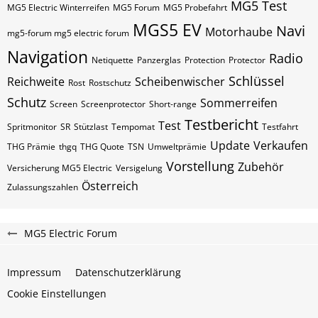
MG5 Test
MG5 Electric Winterreifen
MG5 Forum
MG5 Probefahrt
MGS5 EV
Navi
Motorhaube
mg5-forum mg5 electric forum
Navigation
Radio
Netiquette
Panzerglas
Protection
Protector
Schlüssel
Reichweite
Scheibenwischer
Rost
Rostschutz
Schutz
Sommerreifen
Screen
Screenprotector
Short-range
Testbericht
Test
Spritmonitor
SR
Stützlast
Tempomat
Testfahrt
Update
Verkaufen
THG Prämie
thgq
THG Quote
TSN
Umweltprämie
Vorstellung
Zubehör
Versicherung MG5 Electric
Versigelung
Österreich
Zulassungszahlen
MG5 Electric Forum
Impressum
Datenschutzerklärung
Cookie Einstellungen