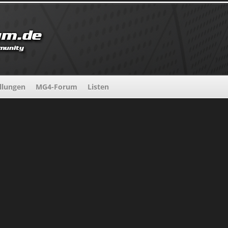
llungen
MG4-Forum
Listen