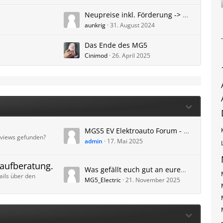
Neupreise inkl. Förderung -> Gebrauchtpreise
aunkrig
31. August 2024
Das Ende des MG5
Cinimod
26. April 2025
MGS5 EV Elektroauto Forum - Video Thread - MG S5 YouTube Videos Test Review
eviews gefunden?
admin
17. Mai 2025
aufberatung.
Was gefällt euch gut an eurem S5 und was weniger?
ails über den
MG5_Electric
21. November 2025