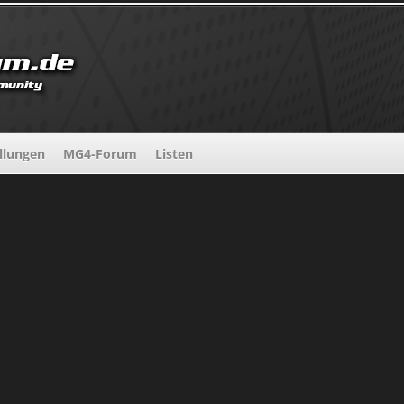
llungen
MG4-Forum
Listen