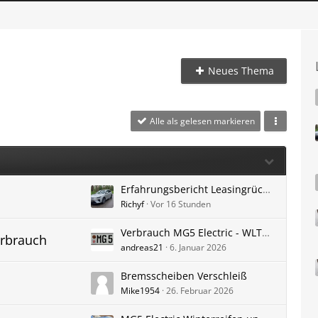
Neues Thema
Alle als gelesen markieren
Erfahrungsbericht Leasingrückgabe Arval
Richyf
Vor 16 Stunden
Verbrauch MG5 Electric - WLTP vs. Erfahrungen - Reichweite Autobahn - Stromverbrauch kWh/100 km - CO2-Emission
erbrauch
andreas21
6. Januar 2026
Bremsscheiben Verschleiß
Mike1954
26. Februar 2026