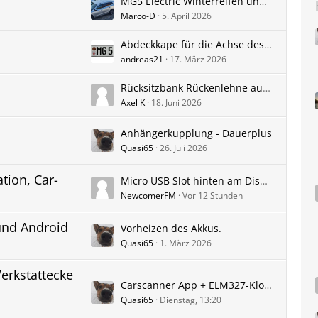
MG5 Electric Winterreifen und Winterkompletträder - MGmotor und Zubehörräder - Erfahrungen und Bilder
Marco-D
5. April 2026
Abdeckkape für die Achse des Heckscheibenwischers
andreas21
17. März 2026
Rücksitzbank Rückenlehne ausbauen
Axel K
18. Juni 2026
Anhängerkupplung - Dauerplus
Quasi65
26. Juli 2026
tion, Car-
Micro USB Slot hinten am Display
NewcomerFM
Vor 12 Stunden
und Android
Vorheizen des Akkus.
Quasi65
1. März 2026
erkstattecke
Carscanner App + ELM327-Klon – Verbindungsprobleme - neu
Quasi65
Dienstag, 13:20