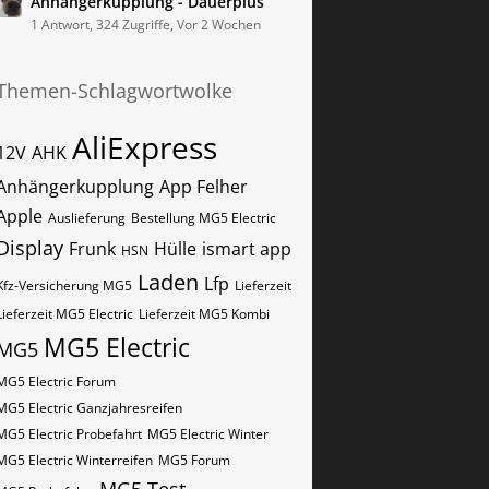
Anhängerkupplung - Dauerplus
1 Antwort, 324 Zugriffe, Vor 2 Wochen
Themen-Schlagwortwolke
AliExpress
12V
AHK
Anhängerkupplung
App Felher
Apple
Auslieferung
Bestellung MG5 Electric
Display
Frunk
Hülle
ismart app
HSN
Laden
Lfp
Kfz-Versicherung MG5
Lieferzeit
Lieferzeit MG5 Electric
Lieferzeit MG5 Kombi
MG5 Electric
MG5
MG5 Electric Forum
MG5 Electric Ganzjahresreifen
MG5 Electric Probefahrt
MG5 Electric Winter
MG5 Electric Winterreifen
MG5 Forum