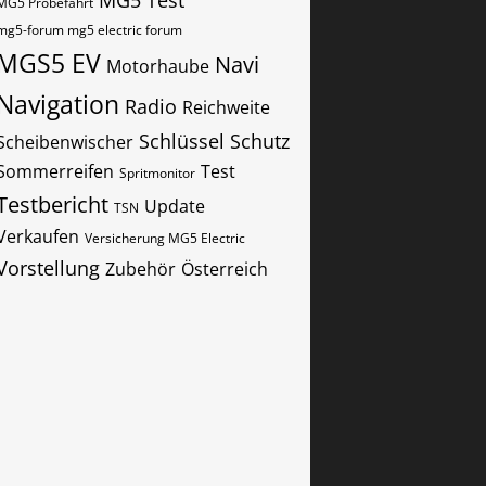
MG5 Test
MG5 Probefahrt
mg5-forum mg5 electric forum
MGS5 EV
Navi
Motorhaube
Navigation
Radio
Reichweite
Schlüssel
Schutz
Scheibenwischer
Sommerreifen
Test
Spritmonitor
Testbericht
Update
TSN
Verkaufen
Versicherung MG5 Electric
Vorstellung
Zubehör
Österreich