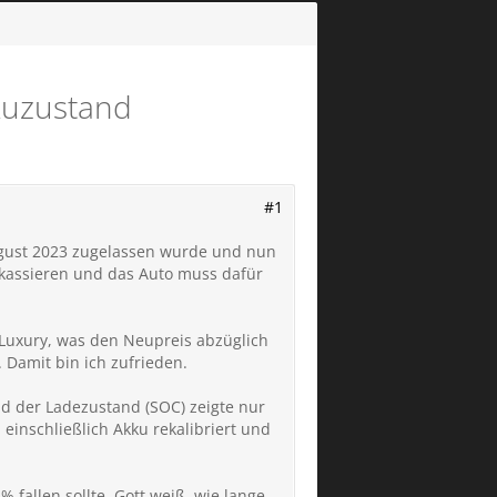
kuzustand
#1
August 2023 zugelassen wurde und nun
 kassieren und das Auto muss dafür
Luxury, was den Neupreis abzüglich
Damit bin ich zufrieden.
d der Ladezustand (SOC) zeigte nur
einschließlich Akku rekalibriert und
fallen sollte. Gott weiß, wie lange