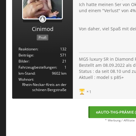
Ich hatte meinen 5er von O
und einem "Verlust" von 4% a
Cinimod
Von daher, viel Spaß mit de
Profi
Reaktionen
132
Beiträge
571
MG5 luxury SR in Diamond 
Bilder
21
Bestellt am 08.09.2022 als 
Fahrzeugbestellungen
1
Status : da seit 08.10 und 
km-Stand
9602 km
Aktuell : model s p85+
Wohnort
Rhein-Neckar-Kreis an der
schönen Bergstraße
1
eAUTO-THG-PRÄMIE (
* Werbung / Affiliate