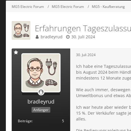
MG5 Electric Forum
MG5 Electric Forum
MG5 - Kaufberatung
Erfahrungen Tageszulass
bradleyrud
30. Juli 2024
30. Juli 2024
Ich habe eine Tageszulassu
bis August 2024 beim Händl
mindestens 12 Monate zuge
Wie auch immer, deswegen h
Umweltbonus und etwas Abs
bradleyrud
Ich war heute aber wieder 
Anfänger
15 %. Der Verkäufer sagte j
alles.
Beiträge
5
Die Bedienungsanleitung bes