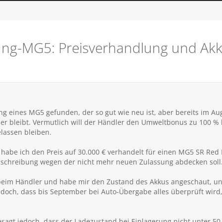
ung-MG5: Preisverhandlung und Ak
ng eines MG5 gefunden, der so gut wie neu ist, aber bereits im 
er bleibt. Vermutlich will der Händler den Umweltbonus zu 100 %
lassen bleiben.
abe ich den Preis auf 30.000 € verhandelt für einen MG5 SR Red 
chreibung wegen der nicht mehr neuen Zulassung abdecken soll. 
beim Händler und habe mir den Zustand des Akkus angeschaut, un
edoch, dass bis September bei Auto-Übergabe alles überprüft wird, 
agt jedoch, dass der Ladezustand bei Einlagerung nicht unter 50 % 