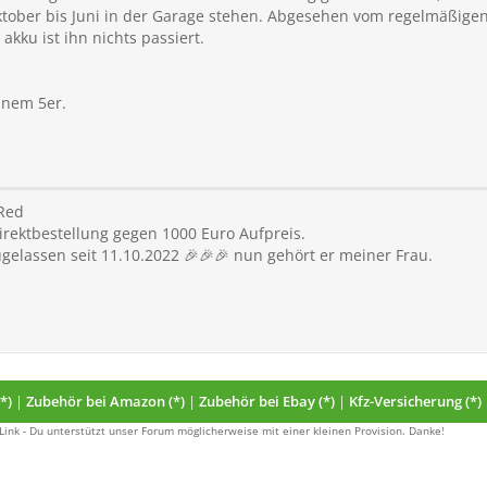
ktober bis Juni in der Garage stehen. Abgesehen vom regelmäßigen 
kku ist ihn nichts passiert.
inem 5er.
Red
direktbestellung gegen 1000 Euro Aufpreis.
zugelassen seit 11.10.2022 🎉🎉🎉 nun gehört er meiner Frau.
*)
|
Zubehör bei Amazon (*)
|
Zubehör bei Ebay (*)
|
Kfz-Versicherung (*)
 Link - Du unterstützt unser Forum möglicherweise mit einer kleinen Provision. Danke!