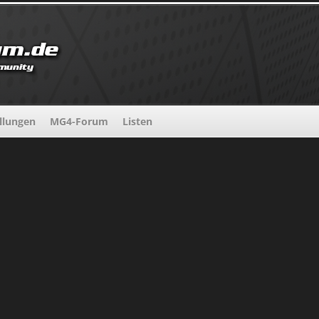
llungen
MG4-Forum
Listen