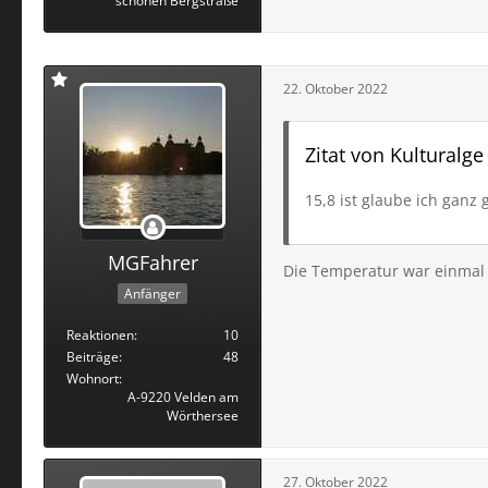
schönen Bergstraße
22. Oktober 2022
Zitat von Kulturalge
15,8 ist glaube ich ganz
MGFahrer
Die Temperatur war einmal 
Anfänger
Reaktionen
10
Beiträge
48
Wohnort
A-9220 Velden am
Wörthersee
27. Oktober 2022