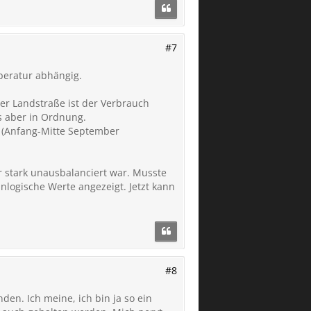
#7
peratur abhängig.
er Landstraße ist der Verbrauch
s aber in Ordnung.
r (Anfang-Mitte September
r stark unausbalanciert war. Musste
unlogische Werte angezeigt. Jetzt kann
#8
n. Ich meine, ich bin ja so ein