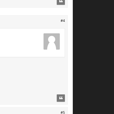
#4
#5