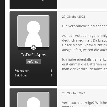
27. Oktober 2022
Die Verbräuche sind sehr s
Auf der Autobahn genehmigt
deutlich niedriger. Da brau
Unser Marvel Verbraucht ak
ausgeliefert) waren die auc
ToDaEl-Apps
Ich habe ebenfalls gemerkt,
Anfänger
erst einmal die Batterien i
man der Verbrauchsanzeig
Reaktionen
1
Beiträge
3
28. Oktober 2022
Verbrauchsanzeige? Welche 