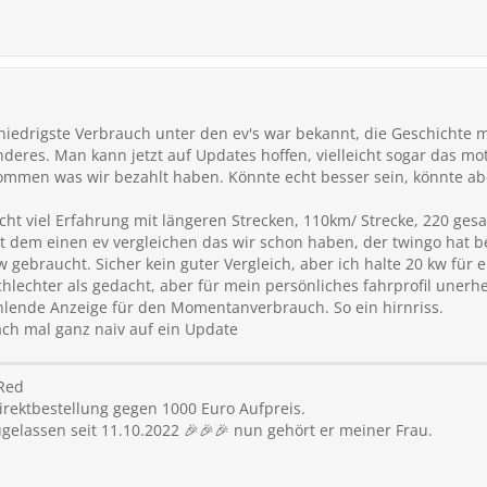
niedrigste Verbrauch unter den ev's war bekannt, die Geschichte 
deres. Man kann jetzt auf Updates hoffen, vielleicht sogar das mo
mmen was wir bezahlt haben. Könnte echt besser sein, könnte abe
cht viel Erfahrung mit längeren Strecken, 110km/ Strecke, 220 ge
 dem einen ev vergleichen das wir schon haben, der twingo hat be
ebraucht. Sicher kein guter Vergleich, aber ich halte 20 kw für ert
echter als gedacht, aber für mein persönliches fahrprofil unerhe
fehlende Anzeige für den Momentanverbrauch. So ein hirnriss.
ach mal ganz naiv auf ein Update
Red
direktbestellung gegen 1000 Euro Aufpreis.
zugelassen seit 11.10.2022 🎉🎉🎉 nun gehört er meiner Frau.