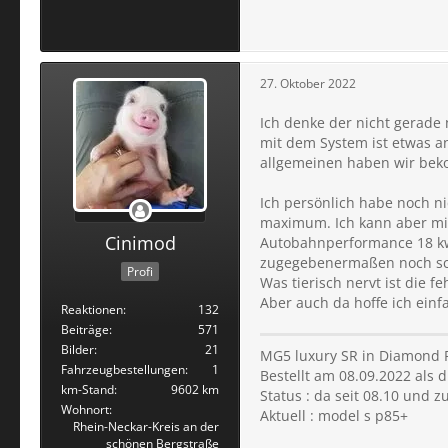
27. Oktober 2022
Ich denke der nicht gerade 
mit dem System ist etwas an
allgemeinen haben wir beko
Ich persönlich habe noch ni
maximum. Ich kann aber mit
Cinimod
Autobahnperformance 18 kw g
zugegebenermaßen noch schl
Profi
Was tierisch nervt ist die 
Aber auch da hoffe ich einf
Reaktionen
132
Beiträge
571
Bilder
21
MG5 luxury SR in Diamond 
Fahrzeugbestellungen
1
Bestellt am 08.09.2022 als 
km-Stand
9602 km
Status : da seit 08.10 und 
Wohnort
Aktuell : model s p85+
Rhein-Neckar-Kreis an der
schönen Bergstraße