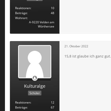
Reaktionen
10
Beiträge
48
Wohnort
A-9220 Velden am
Wörthersee
21. Oktober 2022
15,8 ist glaube ich ganz gu
Kulturalge
Schüler
Reaktionen
12
Beiträge
67