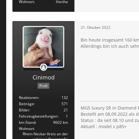
Wohnort
Hartha
21. Oktober 2022
Bin heute insgesamt 160 km
Allerdings bin ich auch seh
Cinimod
Profi
Reaktionen
132
Beiträge
571
MG5 luxury SR in Diamond 
Bilder
21
Bestellt am 08.09.2022 als 
Fahrzeugbestellungen
1
Status : da seit 08.10 und 
km-Stand
9602 km
Aktuell : model s p85+
Wohnort
Rhein-Neckar-Kreis an der