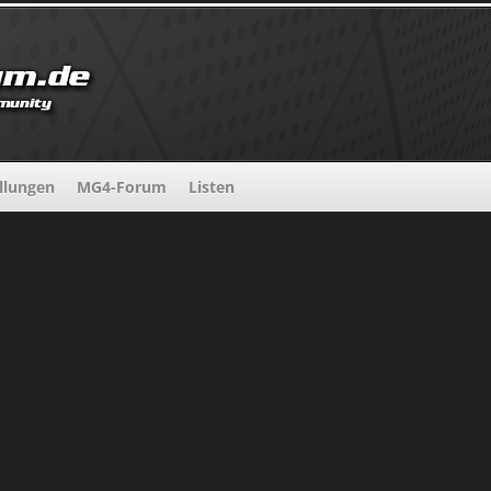
llungen
MG4-Forum
Listen