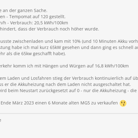
de an der ganzen Sache.
n - Tempomat auf 120 gestellt.
m/h - Verbrauch: 20,5 kWh/100km
rhindert, dass der Verbrauch noch höher wurde.
usste zwischenladen und kam mit 10% (und 10 Minuten Akku vorhe
tung habe ich mal kurz 65kW gesehen und dann ging es schnell au
hr als die 65kw geschafft habe).
-Verkehr komm ich mit Hängen und Würgen auf 16,8 kWh/100km
 dem Laden und Losfahren stieg der Verbrauch kontinuierlich auf ü
ass er die Akkuheizung nach dem Laden nicht ausgeschaltet hat.
 wird beim Neustart zurückgesetzt auf 0 - nur die Akkuheizung - die 
te Ende März 2023 einen 6 Monate alten MG5 zu verkaufen
e