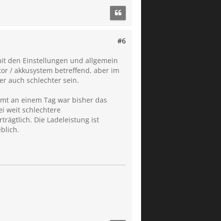
#6
mit den Einstellungen und allgemein
tor / akkusystem betreffend, aber im
r auch schlechter sein.
samt an einem Tag war bisher das
i weit schlechtere
rägtlich. Die Ladeleistung ist
blich.