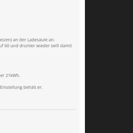
izen) an der Ladesäule an.
f 60 und drunter wieder (will damit
ber 21kWh.
Einstellung behält er.