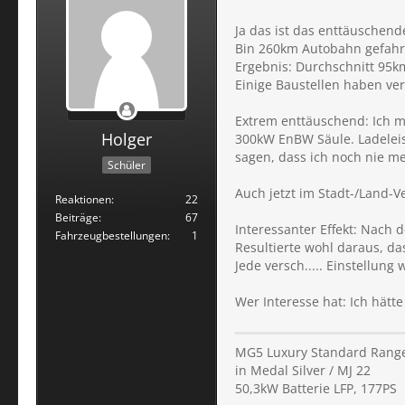
Ja das ist das enttäuschen
Bin 260km Autobahn gefahre
Ergebnis: Durchschnitt 95k
Einige Baustellen haben ve
Extrem enttäuschend: Ich m
Holger
300kW EnBW Säule. Ladeleis
sagen, dass ich noch nie me
Schüler
Auch jetzt im Stadt-/Land
Reaktionen
22
Beiträge
67
Interessanter Effekt: Nach
Fahrzeugbestellungen
1
Resultierte wohl daraus, d
Jede versch..... Einstellung
Wer Interesse hat: Ich hät
MG5 Luxury Standard Rang
in Medal Silver / MJ 22
50,3kW Batterie LFP, 177PS