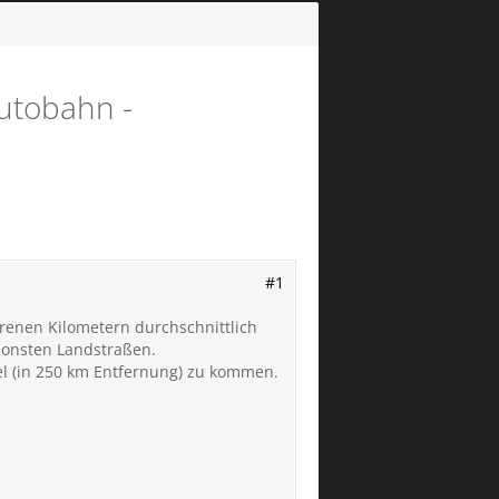
Autobahn -
#1
renen Kilometern durchschnittlich
sonsten Landstraßen.
el (in 250 km Entfernung) zu kommen.