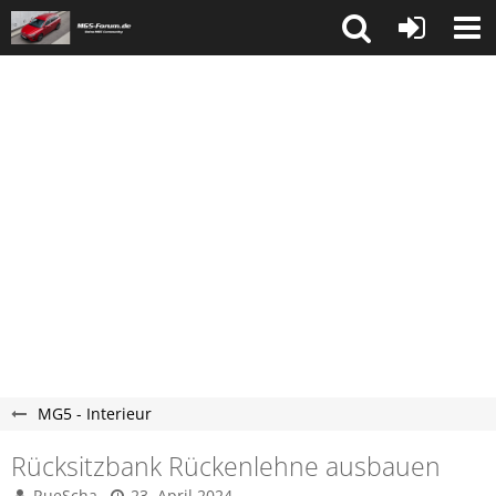
MG5 - Interieur
Rücksitzbank Rückenlehne ausbauen
RueScha
23. April 2024