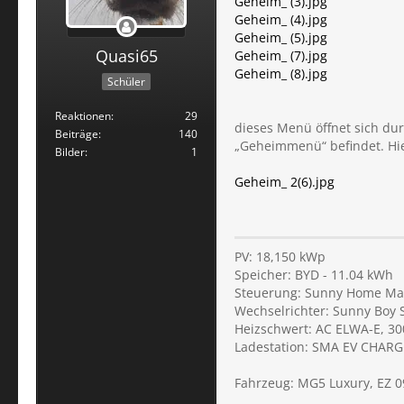
Geheim_ (3).jpg
Geheim_ (4).jpg
Geheim_ (5).jpg
Quasi65
Geheim_ (7).jpg
Geheim_ (8).jpg
Schüler
Reaktionen
29
dieses Menü öffnet sich du
Beiträge
140
„Geheimmenü“ befindet. Hi
Bilder
1
Geheim_ 2(6).jpg
PV: 18,150 kWp
Speicher: BYD - 11.04 kWh
Steuerung: Sunny Home Ma
Wechselrichter: Sunny Boy 
Heizschwert: AC ELWA-E, 3
Ladestation: SMA EV CHARGE
Fahrzeug: MG5 Luxury, EZ 0