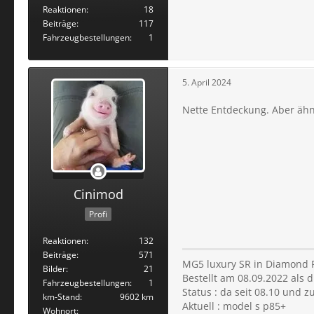
Reaktionen
18
Beiträge
117
Fahrzeugbestellungen
1
5. April 2024
Nette Entdeckung. Aber ähnl
Cinimod
Profi
Reaktionen
132
Beiträge
571
MG5 luxury SR in Diamond 
Bilder
21
Bestellt am 08.09.2022 als 
Fahrzeugbestellungen
1
Status : da seit 08.10 und 
km-Stand
9602 km
Aktuell : model s p85+
Wohnort