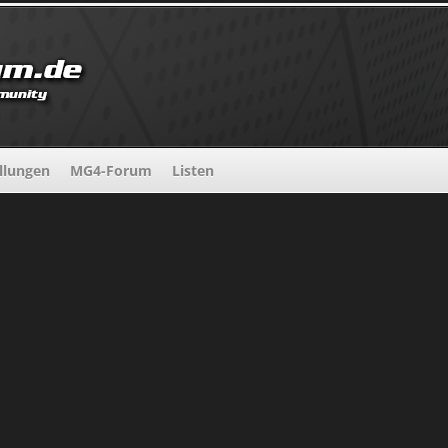
llungen
MG4-Forum
Listen