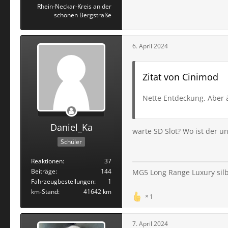
Rhein-Neckar-Kreis an der
schönen Bergstraße
6. April 2024
Zitat von Cinimod
Nette Entdeckung. Aber ä
Daniel_Ka
warte SD Slot? Wo ist der u
Schüler
Reaktionen
37
Beiträge
144
MG5 Long Range Luxury sil
Fahrzeugbestellungen
1
km-Stand
41642 km
1
7. April 2024