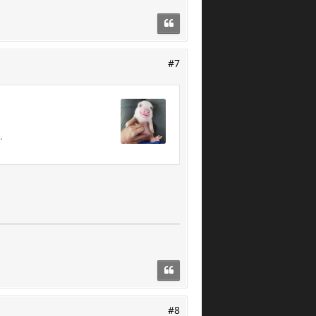
#7
.
#8