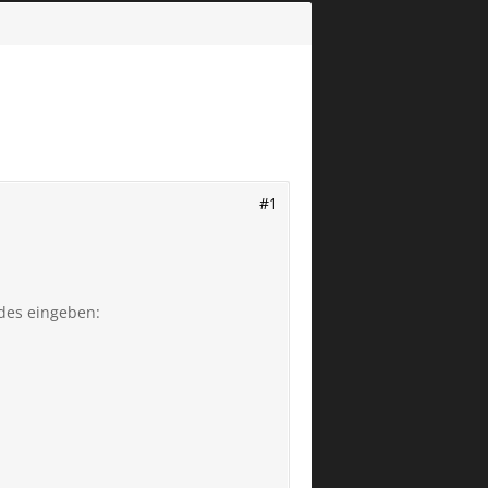
#1
des eingeben: