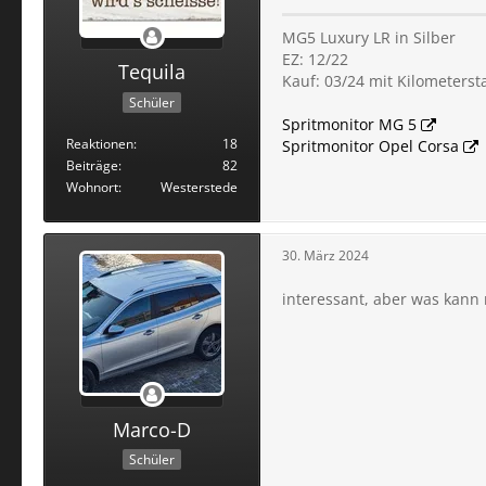
MG5 Luxury LR in Silber
EZ: 12/22
Tequila
Kauf: 03/24 mit Kilometerst
Schüler
Spritmonitor MG 5
Reaktionen
18
Spritmonitor Opel Corsa
Beiträge
82
Wohnort
Westerstede
30. März 2024
interessant, aber was kann 
Marco-D
Schüler