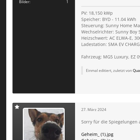
Bilder
1
PV: 18,150 kWp
Speicher: BYD - 11.04 kWh
Steuerung: Sunny Home Ma
Wechselrichter: Sunny Boy 
Heizschwert: AC ELWA-E, 3
Ladestation: SMA EV CHARGE
Fahrzeug: MG5 Luxury, EZ 0
Einmal editiert, zuletzt von
Qua
27. März 2024
Sorry für die Spiegelungen a
Geheim_ (1).jpg