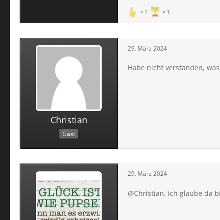
1
1
29. März 2024
Habe nicht verstanden, was e
Christian
Gast
29. März 2024
@Christian, ich glaube da bis