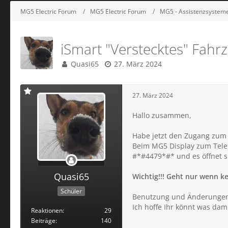
MG5 Electric Forum
MG5 Electric Forum
MG5 - Assistenzsysteme,
iSmart "Verstecktes" Fa
Quasi65
27. März 2024
27. März 2024
Hallo zusammen,
Habe jetzt den Zugang zum
Beim MG5 Display zum Telef
#*#4479*#* und es öffnet s
Quasi65
Wichtig!!! Geht nur wenn k
Schüler
Benutzung und Änderungen 
Ich hoffe Ihr könnt was dam
Reaktionen
29
Beiträge
140