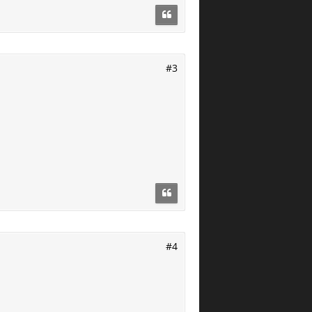
#3
#4