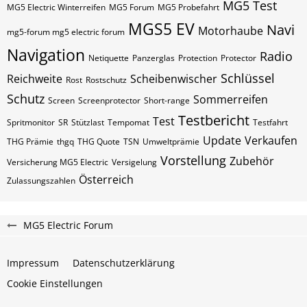
MG5 Test
MG5 Electric Winterreifen
MG5 Forum
MG5 Probefahrt
MGS5 EV
Navi
Motorhaube
mg5-forum mg5 electric forum
Navigation
Radio
Netiquette
Panzerglas
Protection
Protector
Schlüssel
Reichweite
Scheibenwischer
Rost
Rostschutz
Schutz
Sommerreifen
Screen
Screenprotector
Short-range
Testbericht
Test
Spritmonitor
SR
Stützlast
Tempomat
Testfahrt
Update
Verkaufen
THG Prämie
thgq
THG Quote
TSN
Umweltprämie
Vorstellung
Zubehör
Versicherung MG5 Electric
Versigelung
Österreich
Zulassungszahlen
MG5 Electric Forum
Impressum
Datenschutzerklärung
Cookie Einstellungen