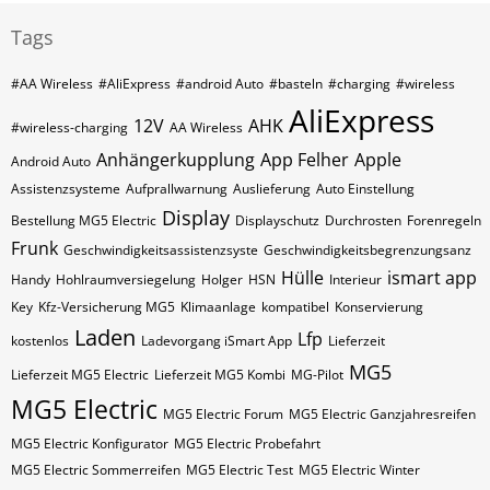
Tags
#AA Wireless
#AliExpress
#android Auto
#basteln
#charging
#wireless
AliExpress
12V
AHK
#wireless-charging
AA Wireless
Anhängerkupplung
App Felher
Apple
Android Auto
Assistenzsysteme
Aufprallwarnung
Auslieferung
Auto Einstellung
Display
Bestellung MG5 Electric
Displayschutz
Durchrosten
Forenregeln
Frunk
Geschwindigkeitsassistenzsyste
Geschwindigkeitsbegrenzungsanz
Hülle
ismart app
Handy
Hohlraumversiegelung
Holger
HSN
Interieur
Key
Kfz-Versicherung MG5
Klimaanlage
kompatibel
Konservierung
Laden
Lfp
kostenlos
Ladevorgang iSmart App
Lieferzeit
MG5
Lieferzeit MG5 Electric
Lieferzeit MG5 Kombi
MG-Pilot
MG5 Electric
MG5 Electric Forum
MG5 Electric Ganzjahresreifen
MG5 Electric Konfigurator
MG5 Electric Probefahrt
MG5 Electric Sommerreifen
MG5 Electric Test
MG5 Electric Winter