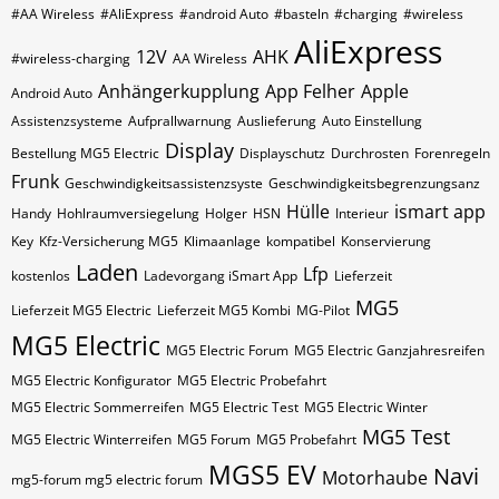
#AA Wireless
#AliExpress
#android Auto
#basteln
#charging
#wireless
AliExpress
12V
AHK
#wireless-charging
AA Wireless
Anhängerkupplung
App Felher
Apple
Android Auto
Assistenzsysteme
Aufprallwarnung
Auslieferung
Auto Einstellung
Display
Bestellung MG5 Electric
Displayschutz
Durchrosten
Forenregeln
Frunk
Geschwindigkeitsassistenzsyste
Geschwindigkeitsbegrenzungsanz
Hülle
ismart app
Handy
Hohlraumversiegelung
Holger
HSN
Interieur
Key
Kfz-Versicherung MG5
Klimaanlage
kompatibel
Konservierung
Laden
Lfp
kostenlos
Ladevorgang iSmart App
Lieferzeit
MG5
Lieferzeit MG5 Electric
Lieferzeit MG5 Kombi
MG-Pilot
MG5 Electric
MG5 Electric Forum
MG5 Electric Ganzjahresreifen
MG5 Electric Konfigurator
MG5 Electric Probefahrt
MG5 Electric Sommerreifen
MG5 Electric Test
MG5 Electric Winter
MG5 Test
MG5 Electric Winterreifen
MG5 Forum
MG5 Probefahrt
MGS5 EV
Navi
Motorhaube
mg5-forum mg5 electric forum