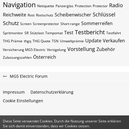
Navigation
Radio
Netiquette
Panzerglas
Protection
Protector
Schlüssel
Reichweite
Scheibenwischer
Rost
Rostschutz
Schutz
Sommerreifen
Screen
Screenprotector
Short-range
Testbericht
Test
Spritmonitor
SR
Stützlast
Tempomat
Testfahrt
Update
Verkaufen
THG Prämie
thgq
THG Quote
TSN
Umweltprämie
Vorstellung
Zubehör
Versicherung MG5 Electric
Versigelung
Österreich
Zulassungszahlen
MG5 Electric Forum
Impressum
Datenschutzerklärung
Cookie Einstellungen
Diese Seite verwendet Cookies. Durch die Nutzung unserer Seite erklären
Community-Software:
WoltLab Suite™
Sie sich damit einverstanden, dass wir Cookies setzen.